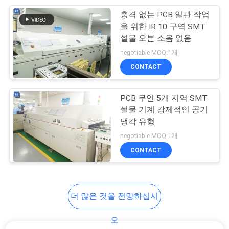
트
충격 없는 PCB 일관 작업
45
맵
을 위한 IR 10 구역 SMT
썰물 오븐 소음 없음
PCB 컨베이어
negotiable MOQ:1개
PRIVACY
CONTACT
POLICY
PCB 무연 5개 지역 SMT
썰물 기계 강제적인 공기
냉각 유형
41
negotiable MOQ:1개
CONTACT
SMT 생산 라인
더 많은 것을 전망하십시
오