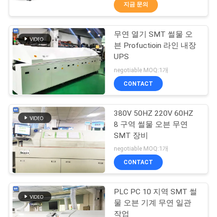
하
지금 문의
여
무연 열기 SMT 썰물 오
45
븐 Profuctioin 라인 내장
공
UPS
파 납땜 기계
장
negotiable MOQ:1개
CONTACT
여
행
380V 50HZ 220V 60HZ
8 구역 썰물 오븐 무연
SMT 장비
품
57
negotiable MOQ:1개
질
CONTACT
SMT 썰물 오븐
관
PLC PC 10 지역 SMT 썰
리
물 오븐 기계 무연 일관
작업