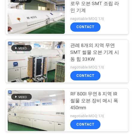
문
로우 오븐 SMT 조립 라
인 기계
을
8
negotiable MOQ:1개
요
CONTACT
선택적인 납땜 기계
구
관례 8개의 지역 무연
하
SMT 썰물 오븐 기계 시
동 힘 33KW
세
negotiable MOQ:1개
요
CONTACT
51
VR
RF 800I 무연 8 지역 IR
PCB 로더 언로더
썰물 오븐 장비 메시 폭
450mm
사
negotiable MOQ:1개
CONTACT
이