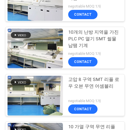
negotiable MOQ:1개
연
CONTACT
13
락
땜납 페이스트 프린
10개의 난방 지역을 가진
주
PLC PC 열기 SMT 썰물
터
세
납땜 기계
negotiable MOQ:1개
요
CONTACT
뉴
고압 8 구역 SMT 리플 로
15
우 오븐 무연 어셈블리
스
PCB 레이저 마킹 머
negotiable MOQ:1개
신
인
CONTACT
용
10 가열 구역 무연 리플