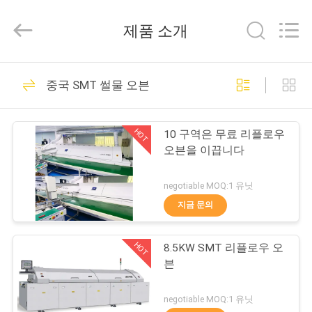
니
다
supplier.
제품 소개
Copyright
©
2021
-
2026
집
26
UNIQUE
중국 SMT 썰물 오븐
AUTOMATION
SMT는 솔더링 머신
LIMITED.
All
Rights
제
Reserved.
을 역류합니다
HOT
10 구역은 무료 리플로우
품
오븐을 이끕니다
negotiable MOQ:1 유닛
우
지금 문의
25
리
HOT
8.5KW SMT 리플로우 오
에
무연 썰물 납땜 기계
븐
대
negotiable MOQ:1 유닛