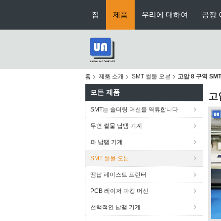
집
제품
우리에 대하여
공장 
홈
제품 소개
SMT 썰물 오븐
고압 8 구역 S
모든 제품
고
SMT는 솔더링 머신을 역류합니다
무연 썰물 납땜 기계
파 납땜 기계
SMT 썰물 오븐
땜납 페이스트 프린터
PCB 레이저 마킹 머신
선택적인 납땜 기계