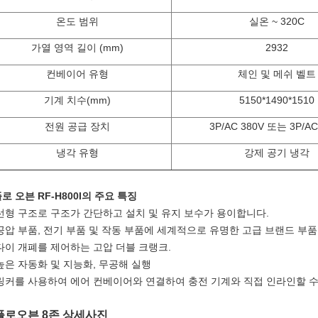
온도 범위
실온 ~ 320C
가열 영역 길이
(
mm)
2932
컨베이어 유형
체인 및 메쉬 벨트
기계 치수(mm)
5150*1490*1510
전원 공급 장치
3P/AC 380V 또는 3P/AC
냉각 유형
강제 공기 냉각
로 오븐 RF-H800I의 주요 특징
선형 구조로 구조가 간단하고 설치 및 유지 보수가 용이합니다.
공압 부품, 전기 부품 및 작동 부품에 세계적으로 유명한 고급 브랜드 부
다이 개폐를 제어하는 ​​고압 더블 크랭크.
높은 자동화 및 지능화, 무공해 실행
링커를 사용하여 에어 컨베이어와 연결하여 충전 기계와 직접 인라인할 수
플로오븐 8존 상세사진