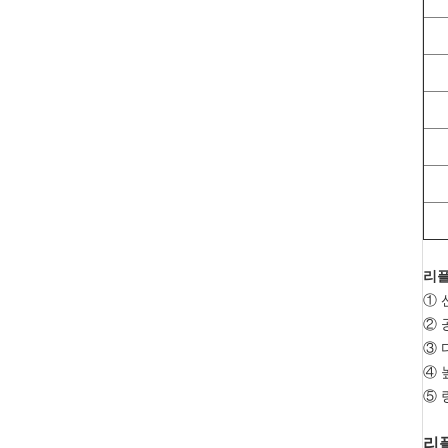
리플
① 
② 
③ 
④ 
⑤ 
리