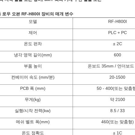
 로우 오븐 RF-H800I 장비의 매개 변수
모델
RF-H800I
제어
PLC + PC
온도 편차
± 2C
냉각 영역 길이(mm)
600
부품 높이
온보드 35mm / 언더보드
컨베이어 속도
(
mm/분)
20-1500
PCB 폭
(
mm)
50 - 400(또는 맞춤
무게(kg)
약 2100
실행/시작 전력(kw)
8.5 / 33
메쉬 벨트 폭(mm)
460(또는 맞춤형)
온도 정확도
± 1C