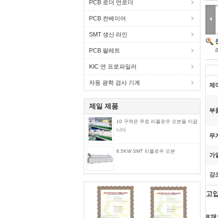
PCB 로더 언로더
PCB 컨베이어
SMT 생산 라인
PCB 팔레트
KIC 연 프로파일러
자동 광학 검사 기계
제
제일 제품
부
10 구역은 무료 리플로우 오븐을 이끕
니다
무게
8.5KW SMT 리플로우 오븐
가열
강
고압
8개