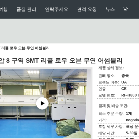
여행
품질 관리
연락주세요
견적 요청
뉴스
Vr
MT 리플 로우 오븐 무연 어셈블리
압 8 구역 SMT 리플 로우 오븐 무연 어셈블리
제품 상세 정보:
원래 장소:
중국
브랜드 이름:
UA
인증:
CE
모델 번호:
RF-H800
결제 및 배송 조건:
최소 주문 수량:
1개
가격:
negotia
포장 세부 사항:
해상 운
배달 시간:
5-30일