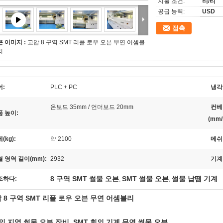
지불 조건:
티/티
공급 능력:
USD
접촉
큰 이미지 :
고압 8 구역 SMT 리플 로우 오븐 무연 어셈블
리
어:
PLC + PC
냉각
온보드 35mm / 언더보드 20mm
컨베
품 높이:
(mm/
(kg):
약 2100
메쉬 
 영역 길이(mm):
2932
기계
8 구역 SMT 썰물 오븐
SMT 썰물 오븐
썰물 납땜 기계
조하다:
,
,
 8 구역 SMT 리플 로우 오븐 무연 어셈블리
의 지역 썰물 오븐 장비, SMT 회의 기계 무연 썰물 오븐