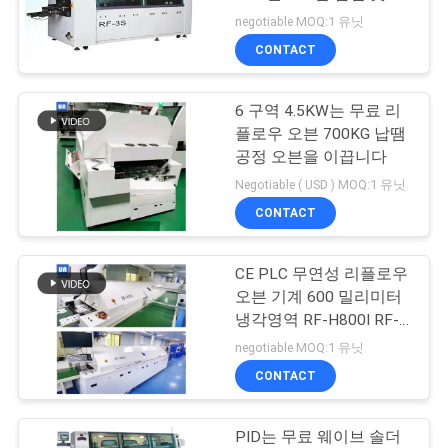
RF-3S
negotiable MOQ:1 유닛
연
CONTACT
13
락
땜납 페이스트 프린
6 구역 4.5KW는 무료 리
주
플로우 오븐 700KG 납땜
터
세
공정 오븐을 이끕니다
Negotiable ( USD ) MOQ:1 유닛
요
CONTACT
뉴
CE PLC 무연성 리플로우
15
오븐 기계 600 밀리미터
스
PCB 레이저 마킹 머
냉각영역 RF-H800I RF-
H1010I
negotiable MOQ:1 유닛
신
인
CONTACT
용
PID는 무료 웨이브 솔더