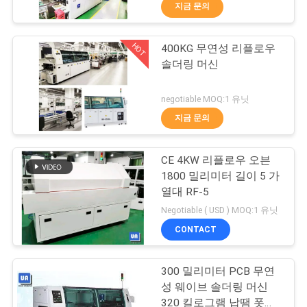
하
지금 문의
여
HOT
400KG 무연성 리플로우
45
솔더링 머신
공
파 납땜 기계
장
negotiable MOQ:1 유닛
지금 문의
여
행
CE 4KW 리플로우 오븐
1800 밀리미터 길이 5 가
열대 RF-5
품
57
Negotiable ( USD ) MOQ:1 유닛
질
CONTACT
SMT 썰물 오븐
관
300 밀리미터 PCB 무연
리
성 웨이브 솔더링 머신
320 킬로그램 납땜 폿