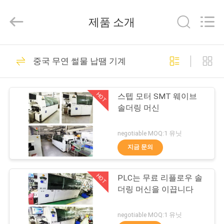
니
다
supplier.
제품 소개
Copyright
©
2021
-
2026
집
26
UNIQUE
중국 무연 썰물 납땜 기계
AUTOMATION
SMT는 솔더링 머신
LIMITED.
All
Rights
제
Reserved.
을 역류합니다
HOT
스텝 모터 SMT 웨이브
품
솔더링 머신
negotiable MOQ:1 유닛
우
지금 문의
25
리
HOT
PLC는 무료 리플로우 솔
에
무연 썰물 납땜 기계
더링 머신을 이끕니다
대
negotiable MOQ:1 유닛