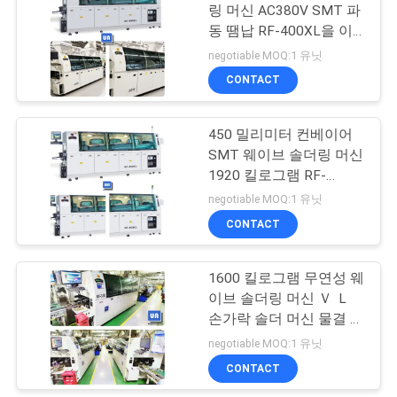
문
링 머신 AC380V SMT 파
동 땜납 RF-400XL을 이
을
8
끕니다
negotiable MOQ:1 유닛
요
CONTACT
선택적인 납땜 기계
구
450 밀리미터 컨베이어
하
SMT 웨이브 솔더링 머신
1920 킬로그램 RF-
세
450XL
negotiable MOQ:1 유닛
요
CONTACT
51
VR
1600 킬로그램 무연성 웨
PCB 로더 언로더
이브 솔더링 머신 Ｖ Ｌ
손가락 솔더 머신 물결 용
사
접 RF-350B
negotiable MOQ:1 유닛
CONTACT
이