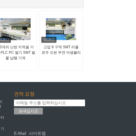
10개의 난방 지역을 가
고압 8 구역 SMT 리플
 PLC PC 열기 SMT 썰
로우 오븐 무연 어셈블리
물 납땜 기계
견적 요청
리
를
보내십시오
린터
 기
E-Mail
사이트맵
|