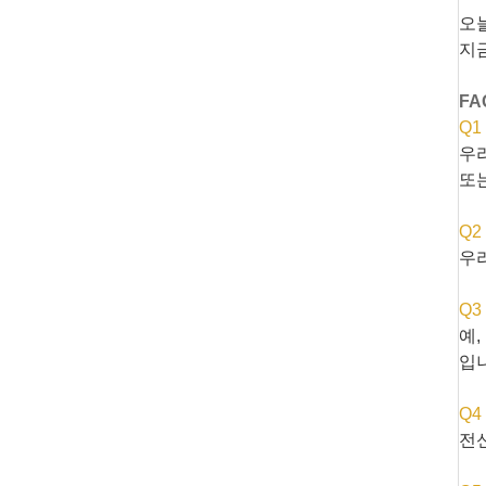
오
지금
FA
Q1
우리
또
Q2
우리
Q3
예
입
Q4
전신