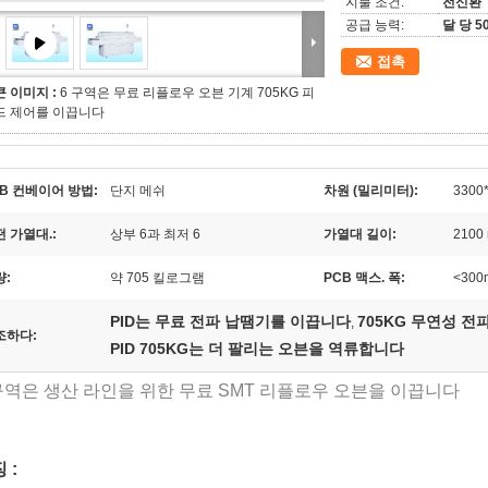
지불 조건:
전신환
공급 능력:
달 당 5
접촉
큰 이미지 :
6 구역은 무료 리플로우 오븐 기계 705KG 피
드 제어를 이끕니다
B 컨베이어 방법:
단지 메쉬
차원 (밀리미터):
3300*
 가열대.:
상부 6과 최저 6
가열대 길이:
2100
량:
약 705 킬로그램
PCB 맥스. 폭:
<300
PID는 무료 전파 납땜기를 이끕니다
705KG 무연성 전
,
조하다:
PID 705KG는 더 팔리는 오븐을 역류합니다
구역은 생산 라인을 위한 무료 SMT 리플로우 오븐을 이끕니다
 :