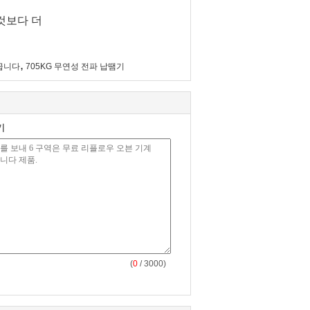
것보다 더
,
끕니다
705KG 무연성 전파 납땜기
기
(
0
/ 3000)