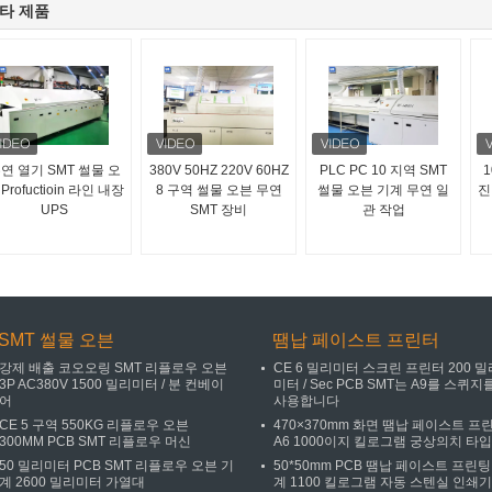
타 제품
연 열기 SMT 썰물 오
380V 50HZ 220V 60HZ
PLC PC 10 지역 SMT
Profuctioin 라인 내장
8 구역 썰물 오븐 무연
썰물 오븐 기계 무연 일
진
UPS
SMT 장비
관 작업
SMT 썰물 오븐
땜납 페이스트 프린터
강제 배출 코오오링 SMT 리플로우 오븐
CE 6 밀리미터 스크린 프린터 200 밀
3P AC380V 1500 밀리미터 / 분 컨베이
미터 / Sec PCB SMT는 A9를 스퀴지
어
사용합니다
CE 5 구역 550KG 리플로우 오븐
470×370mm 화면 땜납 페이스트 프
300MM PCB SMT 리플로우 머신
A6 1000이지 킬로그램 궁상의치 타입
50 밀리미터 PCB SMT 리플로우 오븐 기
50*50mm PCB 땜납 페이스트 프린팅
계 2600 밀리미터 가열대
계 1100 킬로그램 자동 스텐실 인쇄기