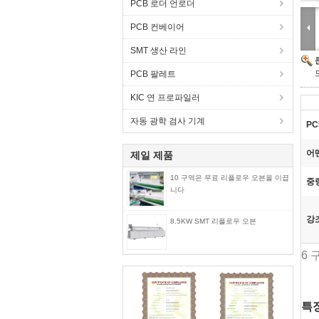
PCB 로더 언로더
PCB 컨베이어
SMT 생산 라인
PCB 팔레트
KIC 연 프로파일러
자동 광학 검사 기계
PC
어떤
제일 제품
10 구역은 무료 리플로우 오븐을 이끕
중
니다
강
8.5KW SMT 리플로우 오븐
6 
특징