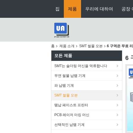
집
제품
우리에 대하여
공장 
홈
제품 소개
SMT 썰물 오븐
6 구역은 무료 
모든 제품
6
SMT는 솔더링 머신을 역류합니다
무연 썰물 납땜 기계
파 납땜 기계
SMT 썰물 오븐
땜납 페이스트 프린터
PCB 레이저 마킹 머신
선택적인 납땜 기계