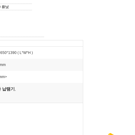
0 유닛
650*1390 ( L*W*H )
 mm
mm>
파 납땜기
,