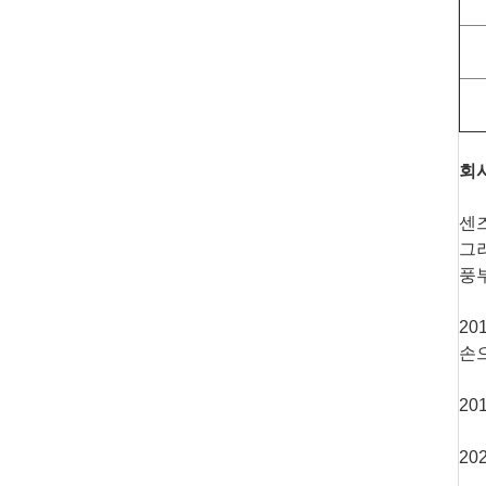
회
센즈
그
풍
20
손
20
20