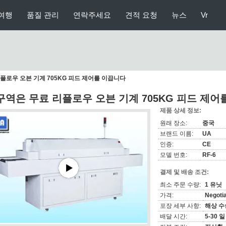
여행
품질 관리
연락주세요
견적 요청
뉴스
Vr
리플로우 오븐 기계 705KG 피드 제어를 이끕니다
 구역은 무료 리플로우 오븐 기계 705KG 피드 제
제품 상세 정보:
원래 장소:
중국
브랜드 이름:
UA
인증:
CE
모델 번호:
RF-6
결제 및 배송 조건:
최소 주문 수량:
1 유닛
가격:
Negotia
포장 세부 사항:
해상 수
배달 시간:
5-30 일