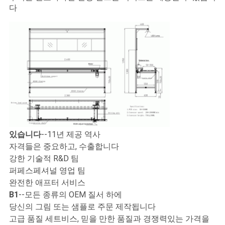
문
다
을
요
구
하
세
요
있습니다
--11년 제공 역사
자격들은 중요하고, 수출합니다
VR
강한 기술적 R&D 팀
퍼페스페셔널 영업 팀
완전한 애프터 서비스
사
B1
--모든 종류의 OEM 질서 하에
당신의 그림 또는 샘플로 주문 제작됩니다
이
고급 품질 세트비스, 믿을 만한 품질과 경쟁력있는 가격을