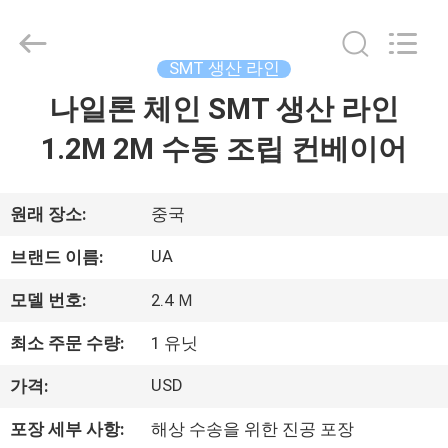
니
다
supplier.
Copyright
©
SMT 생산 라인
2021
-
2026
나일론 체인 SMT 생산 라인
집
UNIQUE
AUTOMATION
LIMITED.
1.2M 2M 수동 조립 컨베이어
All
Rights
제
Reserved.
품
원래 장소:
중국
UA
브랜드 이름:
우
모델 번호:
2.4 Ｍ
리
최소 주문 수량:
1 유닛
에
USD
가격:
대
포장 세부 사항:
해상 수송을 위한 진공 포장