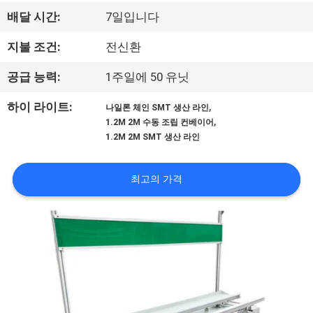
하
배달 시간:
7일입니다
여
지불 조건:
전신환
공
공급 능력:
1주일에 50 유닛
장
,
하이 라이트:
나일론 체인 SMT 생산 라인
,
1.2M 2M 수동 조립 컨베이어
여
1.2M 2M SMT 생산 라인
행
최고의 가격
품
질
관
리